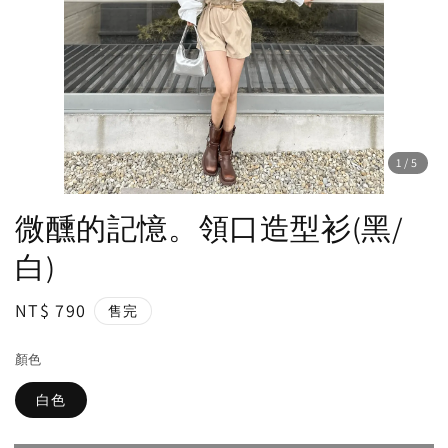
1
/5
微醺的記憶。領口造型衫(黑/
白)
Regular
NT$ 790
售完
price
顏色
白色