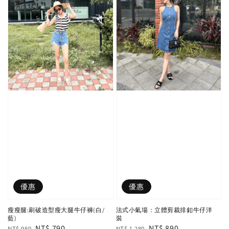
優惠
優惠
瘦瘦腿:刷破造型瘦大腿牛仔褲(白/
法式小氣場：立體剪裁排釦牛仔洋
藍)
裝
Regular
Sale
NT$ 790
Regular
Sale
NT$ 890
NT$ 980
NT$ 1,280