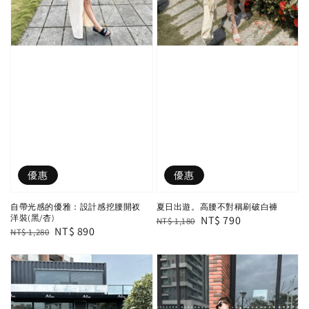
優惠
優惠
自帶光感的優雅：設計感挖腰開衩
夏日出遊。高腰不對稱刷破白褲
洋裝(黑/杏)
Regular
Sale
NT$ 790
NT$ 1,180
Regular
Sale
NT$ 890
NT$ 1,280
price
price
price
price