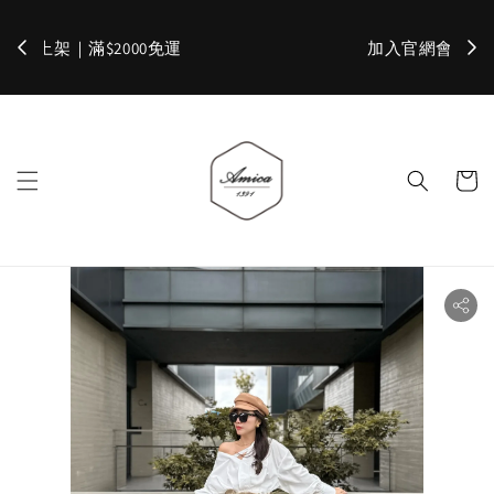
加入官網會員，立即折 $100
✨ 