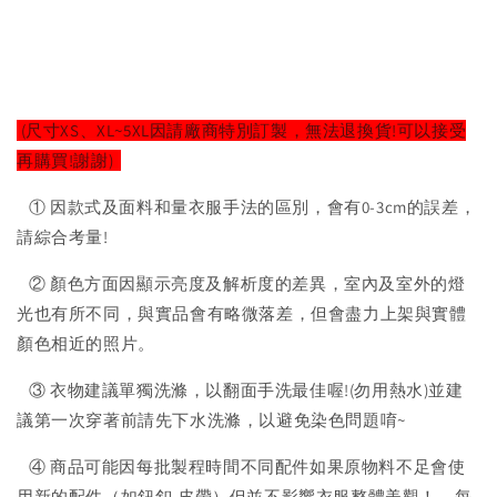
(尺寸XS、XL~5XL因請廠商特別訂製，無法退換貨!可以接受
再購買!謝謝)
① 因款式及面料和量衣服手法的區別，會有0-3cm的誤差，
請綜合考量!
② 顏色方面因顯示亮度及解析度的差異，室內及室外的燈
光也有所不同，與實品會有略微落差，但會盡力上架與實體
顏色相近的照片。
③ 衣物建議單獨洗滌，以翻面手洗最佳喔!(勿用熱水)並建
議第一次穿著前請先下水洗滌，以避免染色問題唷~
④ 商品可能因每批製程時間不同配件如果原物料不足會使
用新的配件（如鈕釦,皮帶）但並不影響衣服整體美觀！，每