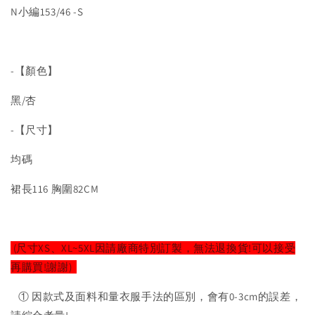
N小編153/46 -S
-【顏色】
黑/杏
-【尺寸】
均碼
裙長116 胸圍82CM
(尺寸XS、XL~5XL因請廠商特別訂製，無法退換貨!可以接受
再購買!謝謝)
① 因款式及面料和量衣服手法的區別，會有0-3cm的誤差，