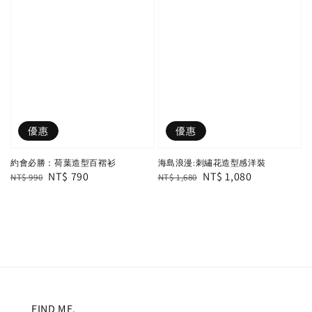
優惠
優惠
約會必勝：荷葉造型百褶衫
海島浪漫:刺繡花造型感洋裝
Regular
Sale
NT$ 790
Regular
Sale
NT$ 1,080
NT$ 990
NT$ 1,680
price
price
price
price
FIND ME.