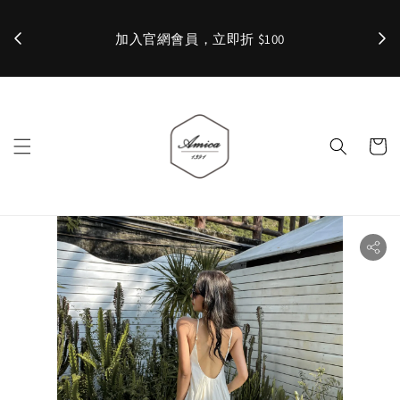
加入官網會員，立即折 $100
✨ 