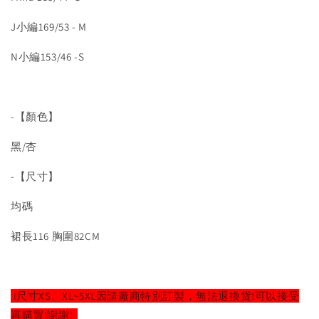
J小編169/53 - M
N小編153/46 -S
-【顏色】
黑/杏
-【尺寸】
均碼
裙長116 胸圍82CM
(尺寸XS、XL~5XL因請廠商特別訂製，無法退換貨!可以接受
再購買!謝謝)