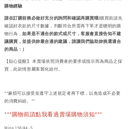
購物經驗
請在訂購前務必做好充分的詢問和確認再購買哦!
購買前請先
確認好衣款的尺寸數據，判斷符合所需再下單才是聰明的購
物行為，
如果是不適合的款式或尺寸，客服會直接告知不建
議購買，
並提供妳最合適的建議，請讓我們協助妳挑選適合
的商品：）
【貼心提醒】 本賣場依照消費者的要求或指示而為商品之採
買，此款情形屬客製化給付。
**麻煩可以接受並遵守上述規定者再下標，以免造成不必要
的消費糾紛。**
***購物前請點我看過賣場購物須知***
Mina 158/44 -S