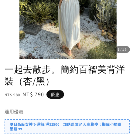
1
/15
一起去散步。簡約百褶美背洋
裝（杏/黑）
Regular
Sale
NT$ 790
優惠
NT$ 980
price
price
適用優惠
夏日高級女神 ✨滿額:滿$2500｜加碼送限定 天生顯瘦：顯臉小貓眼
墨鏡 🕶️