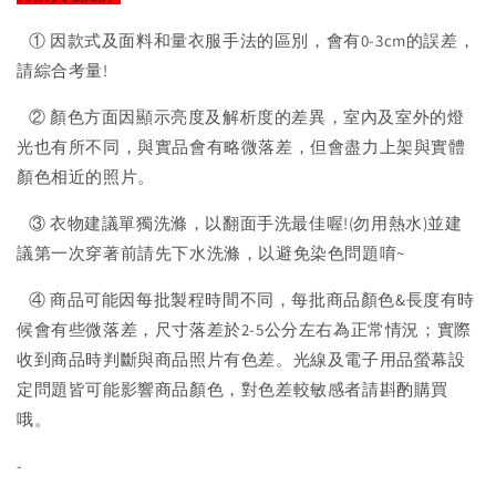
① 因款式及面料和量衣服手法的區別，會有0-3cm的誤差，
請綜合考量!
② 顏色方面因顯示亮度及解析度的差異，室內及室外的燈
光也有所不同，與實品會有略微落差，但會盡力上架與實體
顏色相近的照片。
③ 衣物建議單獨洗滌，以翻面手洗最佳喔!(勿用熱水)並建
議第一次穿著前請先下水洗滌，以避免染色問題唷~
④ 商品可能因每批製程時間不同，每批商品顏色&長度有時
候會有些微落差，尺寸落差於2-5公分左右為正常情況；實際
收到商品時判斷與商品照片有色差。光線及電子用品螢幕設
定問題皆可能影響商品顏色，對色差較敏感者請斟酌購買
哦。
-