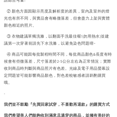
請綜合考量!
② 顏色方面因顯示亮度及解析度的差異，室內及室外的燈
光也有所不同，與實品會有略微落差，但會盡力上架與實體
顏色相近的照片。
③ 衣物建議單獨洗滌，以翻面手洗最佳喔!(勿用熱水)並建
議第一次穿著前請先下水洗滌，以避免染色問題唷~
④ 商品可能因每批製程時間不同，每批商品顏色&長度有時
候會有些微落差，尺寸落差於2-5公分左右為正常情況；實際
收到商品時判斷與商品照片有色差。光線及電子用品螢幕設
定問題皆可能影響商品顏色，對色差較敏感者請斟酌購買
哦。
-
我們並不鼓勵『先買回家試穿，不喜歡再退款』的購買方式
我們希望美人們能夠收到滿意且適穿的商品，並擁有美好的