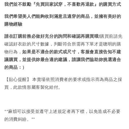
我們並不鼓勵『先買回家試穿，不喜歡再退款』的購買方式
我們希望美人們能夠收到滿意且適穿的商品，並擁有美好的
購物經驗
請在訂購前務必做好充分的詢問和確認再購買哦!
購買前請先
確認好衣款的尺寸數據，判斷符合所需再下單才是聰明的購
物行為，
如果是不適合的款式或尺寸，客服會直接告知不建
議購買，
並提供妳最合適的建議，請讓我們協助妳挑選適合
的商品：）
【貼心提醒】 本賣場依照消費者的要求或指示而為商品之採
買，此款情形屬客製化給付。
**麻煩可以接受並遵守上述規定者再下標，以免造成不必要
的消費糾紛。**