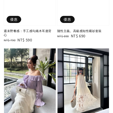
優惠
優惠
週末野餐感：手工感勾織木耳邊背
隨性主義。高級感知性襯衫套裝
心
Regular
Sale
NT$ 690
NT$ 890
Regular
Sale
NT$ 590
NT$ 790
price
price
price
price