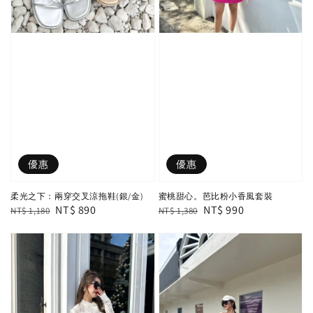
優惠
優惠
柔光之下：兩穿交叉涼拖鞋(銀/金)
蜜桃甜心。芭比粉小香風套裝
Regular
Sale
NT$ 890
Regular
Sale
NT$ 990
NT$ 1,180
NT$ 1,380
price
price
price
price