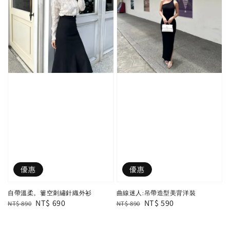
優惠
優惠
自帶溫柔。簍空刺繡針織外衫
曲線迷人:吊帶造型美背洋裝
Regular
Sale
NT$ 690
Regular
Sale
NT$ 590
NT$ 890
NT$ 890
price
price
price
price