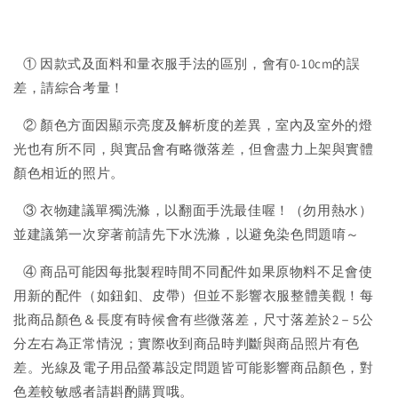
① 因款式及面料和量衣服手法的區別，會有0-10cm的誤
差，請綜合考量！
② 顏色方面因顯示亮度及解析度的差異，室內及室外的燈
光也有所不同，與實品會有略微落差，但會盡力上架與實體
顏色相近的照片。
③ 衣物建議單獨洗滌，以翻面手洗最佳喔！（勿用熱水）
並建議第一次穿著前請先下水洗滌，以避免染色問題唷～
④ 商品可能因每批製程時間不同配件如果原物料不足會使
用新的配件（如鈕釦、皮帶）但並不影響衣服整體美觀！每
批商品顏色＆長度有時候會有些微落差，尺寸落差於2－5公
分左右為正常情況；實際收到商品時判斷與商品照片有色
差。光線及電子用品螢幕設定問題皆可能影響商品顏色，對
色差較敏感者請斟酌購買哦。