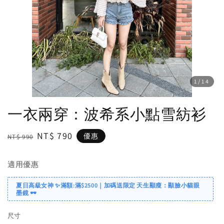
1
/14
一衣兩穿：波希系小點雪紡衫
Regular
Sale
NT$ 790
優惠
NT$ 990
price
price
適用優惠
夏日高級女神 ✨滿額:滿$2500｜加碼送限定 天生顯瘦：顯臉小貓眼
墨鏡 🕶️
尺寸