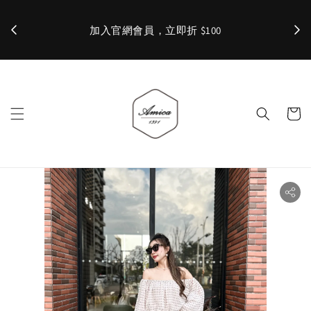
加入官網會員，立即折 $100
✨ 