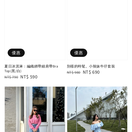
優惠
優惠
夏日冰淇淋：編織綁帶細肩帶Bra
別樣的時髦。小辣妹牛仔套裝
Top(黑/白)
Regular
Sale
NT$ 690
NT$ 980
Regular
Sale
NT$ 590
NT$ 790
price
price
price
price