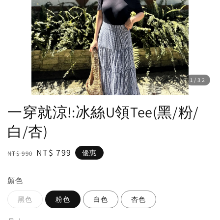
1
/32
一穿就涼!:冰絲U領Tee(黑/粉/
白/杏)
Regular
Sale
NT$ 799
優惠
NT$ 990
price
price
顏色
黑色
粉色
白色
杏色