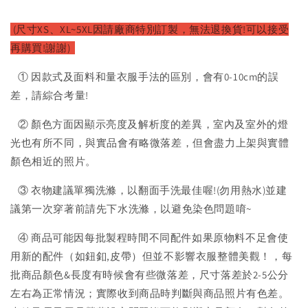
(尺寸XS、XL~5XL因請廠
商特別訂製，無法退換貨!可以接受
再購買!謝謝)
① 因款式及面料和量衣服手法的區別，會有0-10cm的誤
差，請綜合考量!
② 顏色方面因顯示亮度及解析度的差異，室內及室外的燈
光也有所不同，與實品會有略微落差，但會盡力上架與實體
顏色相近的照片。
③ 衣物建議單獨洗滌，以翻面手洗最佳喔!(勿用熱水)並建
議第一次穿著前請先下水洗滌，以避免染色問題唷~
④ 商品可能因每批製程時間不同配件如果原物料不足會使
用新的配件（如鈕釦,皮帶）但並不影響衣服整體美觀！，每
批商品顏色&長度有時候會有些微落差，尺寸落差於2-5公分
左右為正常情況；實際收到商品時判斷與商品照片有色差。