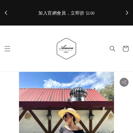
加入官網會員，立即折 $100
✨ 