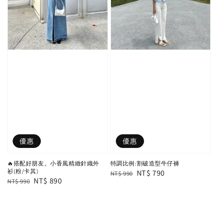
優惠
優惠
🔥搭配好朋友。小香風精緻針織外
特調比例:割破造型牛仔褲
衫(粉/卡其)
Regular
Sale
NT$ 790
NT$ 990
Regular
Sale
NT$ 890
NT$ 990
price
price
price
price