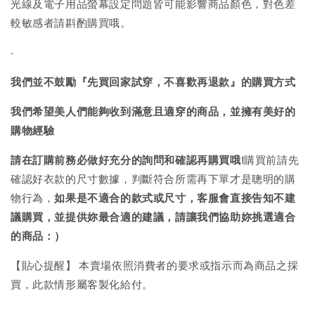
光線及電子用品螢幕設定問題皆可能影響商品顏色，對色差
較敏感者請斟酌購買哦。
-
我們並不鼓勵『先買回家試穿，不喜歡再退款』的購買方式
我們希望美人們能夠收到滿意且適穿的商品，並擁有美好的
購物經驗
請在訂購前務必做好充分的詢問和確認再購買哦!
購買前請先
確認好衣款的尺寸數據，判斷符合所需再下單才是聰明的購
物行為，
如果是不適合的款式或尺寸，客服會直接告知不建
議購買，
並提供妳最合適的建議，請讓我們協助妳挑選適合
的商品：）
【貼心提醒】 本賣場依照消費者的要求或指示而為商品之採
買，此款情形屬客製化給付。