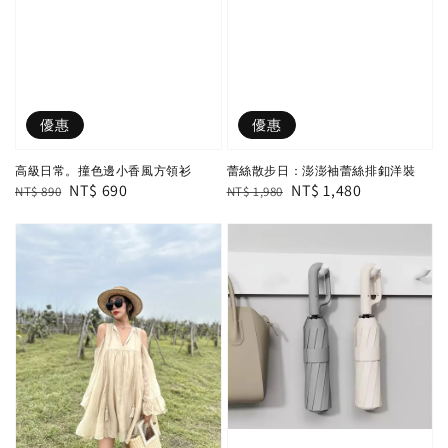
優惠
優惠
高級日常。撞色邊小香風方領衫
蕾絲散步日：澎澎袖蕾絲排釦洋裝
Regular
Sale
NT$ 690
Regular
Sale
NT$ 1,480
NT$ 890
NT$ 1,980
price
price
price
price