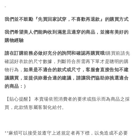
-
我們並不鼓勵『先買回家試穿，不喜歡再退款』的購買方式
我們希望美人們能夠收到滿意且適穿的商品，並擁有美好的
購物經驗
請在訂購前務必做好充分的詢問和確認再購買哦!
購買前請先
確認好衣款的尺寸數據，判斷符合所需再下單才是聰明的購
物行為，
如果是不適合的款式或尺寸，客服會直接告知不建
議購買，
並提供妳最合適的建議，請讓我們協助妳挑選適合
的商品：）
【貼心提醒】 本賣場依照消費者的要求或指示而為商品之採
買，此款情形屬客製化給付。
**麻煩可以接受並遵守上述規定者再下標，以免造成不必要