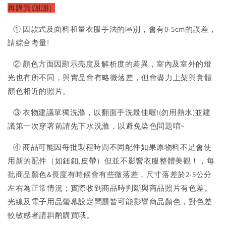
再購買!謝謝)
① 因款式及面料和量衣服手法的區別，會有0-5cm的誤差，
請綜合考量!
② 顏色方面因顯示亮度及解析度的差異，室內及室外的燈
光也有所不同，與實品會有略微落差，但會盡力上架與實體
顏色相近的照片。
③ 衣物建議單獨洗滌，以翻面手洗最佳喔!(勿用熱水)並建
議第一次穿著前請先下水洗滌，以避免染色問題唷~
④ 商品可能因每批製程時間不同配件如果原物料不足會使
用新的配件（如鈕釦,皮帶）但並不影響衣服整體美觀！，每
批商品顏色&長度有時候會有些微落差，尺寸落差於2-5公分
左右為正常情況；實際收到商品時判斷與商品照片有色差。
光線及電子用品螢幕設定問題皆可能影響商品顏色，對色差
較敏感者請斟酌購買哦。