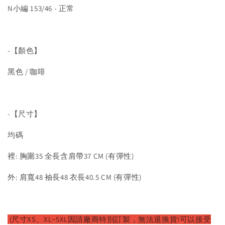
N小編 153/46 - 正常
-【顏色】
黑色 / 咖啡
-【尺寸】
均碼
裡: 胸圍35 全長含肩帶37 CM (有彈性)
外: 肩寬48 袖長48 衣長40.5 CM (有彈性)
(尺寸XS、XL~5XL因請廠商特別訂製，無法退換貨!可以接受