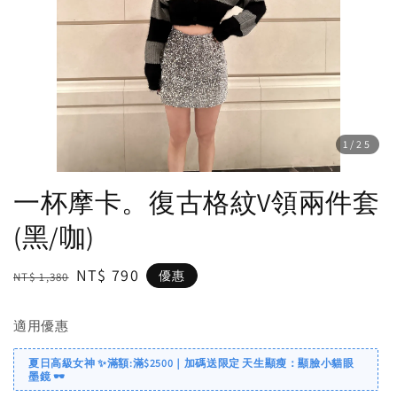
1
/25
一杯摩卡。復古格紋V領兩件套
(黑/咖)
Regular
Sale
NT$ 790
優惠
NT$ 1,380
price
price
適用優惠
夏日高級女神 ✨滿額:滿$2500｜加碼送限定 天生顯瘦：顯臉小貓眼
墨鏡 🕶️