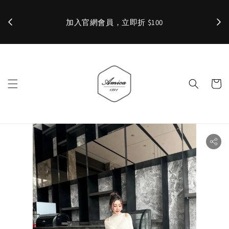
加入官網會員，立即折 $100
✨ 