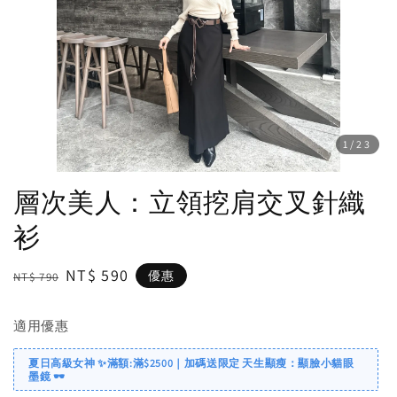
1
/23
層次美人：立領挖肩交叉針織
衫
Regular
Sale
NT$ 590
優惠
NT$ 790
price
price
適用優惠
夏日高級女神 ✨滿額:滿$2500｜加碼送限定 天生顯瘦：顯臉小貓眼
墨鏡 🕶️