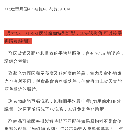
XL:造型肩寬42 袖長66 衣長59 CM
(尺寸XS、XL~5XL因請廠商特別訂製，無法退換貨!可以接受
再購買!謝謝)
① 因款式及面料和量衣服手法的區別，會有0-5cm的誤差，
請綜合考量!
② 顏色方面因顯示亮度及解析度的差異，室內及室外的燈
光也有所不同，與實品會有略微落差，但會盡力上架與實體
顏色相近的照片。
③ 衣物建議單獨洗滌，以翻面手洗最佳喔!(勿用熱水)並建
議第一次穿著前請先下水洗滌，以避免染色問題唷~
④ 商品可能因每批製程時間不同配件如果原物料不足會使
用新的配件（如鈕釦,皮帶）但並不影響衣服整體美觀！，每