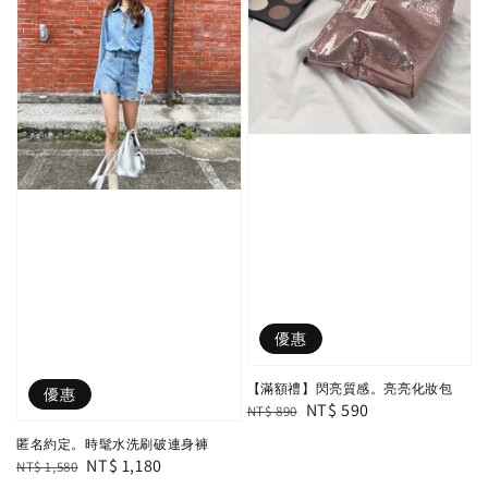
優惠
【滿額禮】閃亮質感。亮亮化妝包
優惠
Regular
Sale
NT$ 590
NT$ 890
price
price
匿名約定。時髦水洗刷破連身褲
Regular
Sale
NT$ 1,180
NT$ 1,580