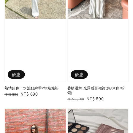
優惠
優惠
熱情的你：水波點綁帶V領娃娃衫
香檳漫舞:光澤感百褶裙(銀/米白/粉
紫)
Regular
Sale
NT$ 690
NT$ 890
Regular
Sale
NT$ 890
NT$ 1,180
price
price
price
price