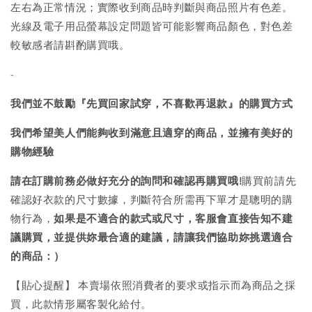
左右為正常情況；實際收到商品時判斷與商品照片有色差。
光線及電子用品螢幕設定問題皆可能影響商品顏色，對色差
較敏感者請斟酌購買哦。
-
我們並不鼓勵『先買回家試穿，不喜歡再退款』的購買方式
我們希望美人們能夠收到滿意且適穿的商品，並擁有美好的
購物經驗
請在訂購前務必做好充分的詢問和確認再購買哦!
購買前請先
確認好衣款的尺寸數據，判斷符合所需再下單才是聰明的購
物行為，
如果是不適合的款式或尺寸，客服會直接告知不建
議購買，
並提供妳最合適的建議，請讓我們協助妳挑選適合
的商品：）
【貼心提醒】 本賣場依照消費者的要求或指示而為商品之採
買，此款情形屬客製化給付。