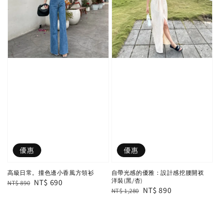
優惠
優惠
高級日常。撞色邊小香風方領衫
自帶光感的優雅：設計感挖腰開衩
洋裝(黑/杏)
Regular
Sale
NT$ 690
NT$ 890
Regular
Sale
NT$ 890
NT$ 1,280
price
price
price
price