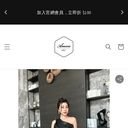
加入官網會員，立即折 $100
✨ 