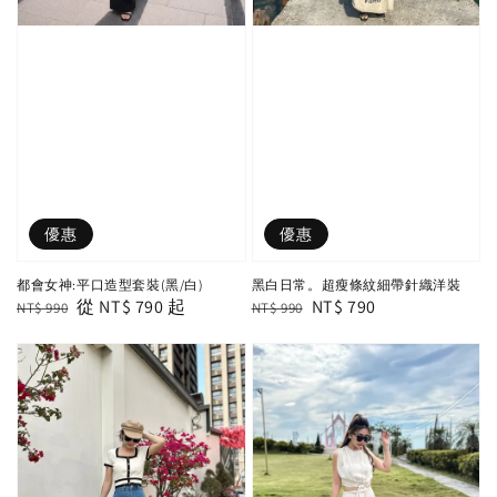
優惠
優惠
都會女神:平口造型套裝(黑/白)
黑白日常。超瘦條紋細帶針織洋裝
Regular
Sale
從
NT$ 790
起
Regular
Sale
NT$ 790
NT$ 990
NT$ 990
price
price
price
price