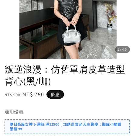
1
/40
叛逆浪漫：仿舊單肩皮革造型
背心(黑/咖)
Regular
Sale
NT$ 790
優惠
NT$ 990
price
price
適用優惠
夏日高級女神 ✨滿額:滿$2500｜加碼送限定 天生顯瘦：顯臉小貓眼
墨鏡 🕶️