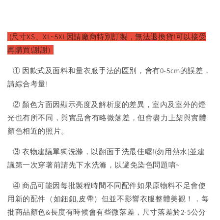
(尺寸XS、XL~5XL因請廠商特別訂製，無法退換貨!可以接受
再購買!謝謝)
① 因款式及面料和量衣服手法的區別，會有0-5cm的誤差，
請綜合考量!
② 顏色方面因顯示亮度及解析度的差異，室內及室外的燈
光也有所不同，與實品會有略微落差，但會盡力上架與實體
顏色相近的照片。
③ 衣物建議單獨洗滌，以翻面手洗最佳喔!(勿用熱水)並建
議第一次穿著前請先下水洗滌，以避免染色問題唷~
④ 商品可能因每批製程時間不同配件如果原物料不足會使
用新的配件（如鈕釦,皮帶）但並不影響衣服整體美觀！，每
批商品顏色&長度有時候會有些微落差，尺寸落差於2-5公分